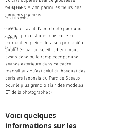
Voici la superbe séance grossesse 
d'Estelle & Vivian parmi les fleurs des 
Entreprise
cerisiers japonais.
Produits photos
couple
Le couple avait d’abord opté pour une 
séance photo studio mais celle-ci 
Conseils
tombant en pleine floraison printanière 
Artistes
sublimée par un soleil radieux, nous 
avons donc pu la remplacer par une 
séance extérieure dans ce cadre 
merveilleux qu'est celui du bosquet des 
cerisiers japonais du Parc de Sceaux 
pour le plus grand plaisir des modèles 
ET de la photographe ;)
Voici quelques 
informations sur les 