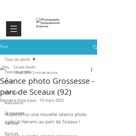
Post
Tous les posts
Coralie Daudin
Tous les posts
13 juil. 2018
2 min de lecture
Séance photo Grossesse -
EVJF
parc de Sceaux (92)
Mariage
Dernière mise à jour :
15 mars 2022
Naissance
Grossesse
Aujourd'hui une nouvelle séance photo 
spécial Hanami au parc de Sceaux !
Famille
Portrait