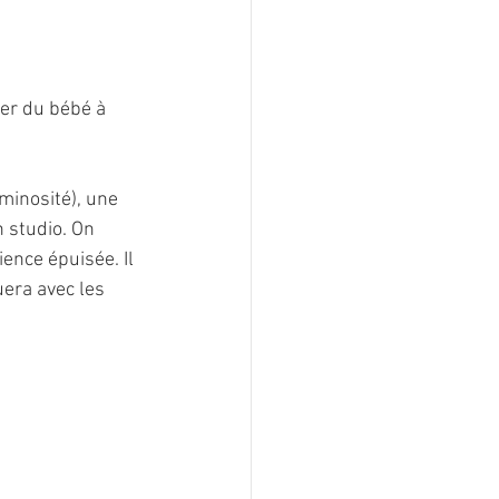
ler du bébé à 
minosité), une  
 studio. On 
ence épuisée. Il 
uera avec les 