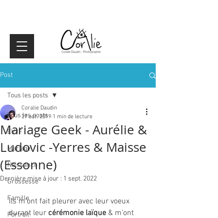
Post
Tous les posts
Coralie Daudin
Tous les posts
27 oct. 2019
1 min de lecture
Mariage Geek - Aurélie &
EVJF
Ludovic -Yerres & Maisse
Mariage
(Essonne)
Naissance
Dernière mise à jour :
1 sept. 2022
Grossesse
Famille
Ils m’ont fait pleurer avec leur voeux 
durant leur 
cérémonie laïque
 & m’ont 
Portrait