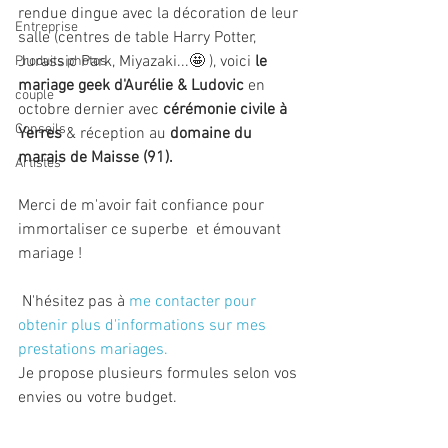
rendue dingue avec la décoration de leur 
Entreprise
salle (centres de table Harry Potter, 
Jurassic Park, Miyazaki...🤩 ), voici 
le 
Produits photos
mariage geek d'Aurélie & Ludovic
 en 
couple
octobre dernier avec 
cérémonie civile à 
Conseils
Yerres 
& réception au 
domaine du 
marais de Maisse (91).
Artistes
Merci de m'avoir fait confiance pour 
immortaliser ce superbe  et émouvant 
mariage !
 N'hésitez pas à 
me contacter pour 
obtenir plus d'informations sur mes 
prestations mariages. 
Je propose plusieurs formules selon vos 
envies ou votre budget.