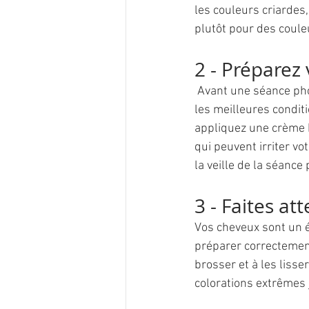
les couleurs criardes,
plutôt pour des coule
2 - Préparez 
 Avant une séance photo, il est important de prendre soin de votre peau pour qu'elle soit dans 
les meilleures conditi
appliquez une crème h
qui peuvent irriter vo
la veille de la séance 
3 - Faites at
Vos cheveux sont un é
préparer correctement
brosser et à les lisse
colorations extrêmes 