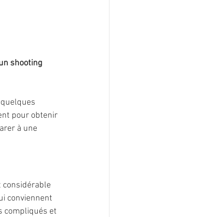
un shooting 
 quelques 
ent pour obtenir 
arer à une 
ui conviennent 
fs compliqués et 