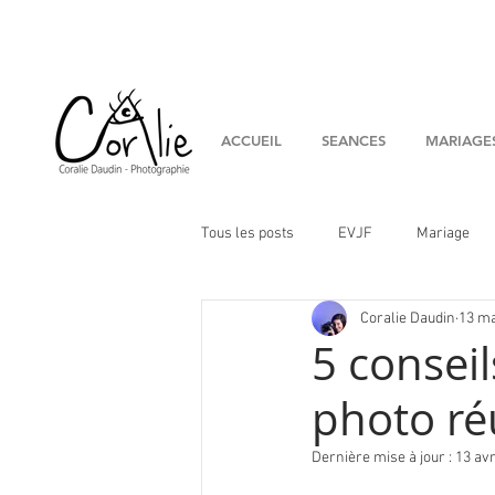
ACCUEIL
SEANCES
MARIAGE
Tous les posts
EVJF
Mariage
Coralie Daudin
13 m
couple
Conseils
Artistes
5 consei
photo ré
Dernière mise à jour :
13 avr