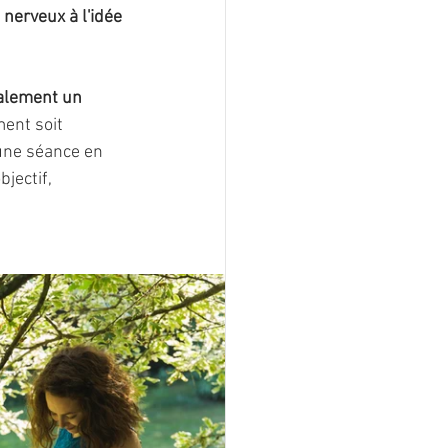
nerveux à l'idée 
galement un 
ment soit 
 une séance en 
jectif, 