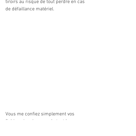
tiroirs au risque de tout perdre en cas 
de défaillance matériel.
Vous me confiez simplement vos 
fichiers, je m'occupe de tout !
N'hésitez pas à aller voir 
ce que je vous 
propose en terme de livres photo.