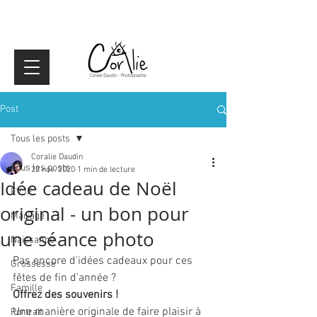
Post
Tous les posts
Coralie Daudin
Tous les posts
22 nov. 2020
1 min de lecture
Idée cadeau de Noël
EVJF
original - un bon pour
Mariage
une séance photo
Naissance
Pas encore d'idées cadeaux pour ces 
Grossesse
fêtes de fin d'année ? 
Famille
Offrez des souvenirs !
Une manière originale de faire plaisir à 
Portrait