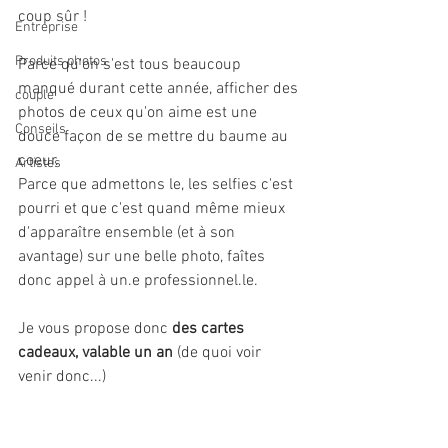
coup sûr !
Entreprise
Produits photos
Parce qu'on s'est tous beaucoup 
manqué durant cette année, afficher des 
couple
photos de ceux qu'on aime est une 
Conseils
douce façon de se mettre du baume au 
coeur.
Artistes
Parce que admettons le, les selfies c'est 
pourri et que c'est quand même mieux 
d'apparaître ensemble (et à son 
avantage) sur une belle photo, faîtes 
donc appel à un.e professionnel.le.
Je vous propose donc 
des cartes 
cadeaux, valable un an
 (de quoi voir 
venir donc...)