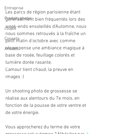
Entreprise
Les parcs de région parisienne étant 
Produits photos
généralement bien fréquentés lors des 
week-ends ensoleillés d'Automne, nous 
couple
nous sommes retrouvés à la fraîche un 
Conseils
petit matin d'octobre avec comme 
récompense une ambiance magique à 
Artistes
base de rosée, feuillage colorés et 
lumière dorée rasante.
L'amour tient chaud, la preuve en 
images :) 
Un shooting photo de grossesse se 
réalise aux alentours du 7e mois, en 
fonction de la pousse de votre ventre et 
de votre énergie. 
Vous approcherez du terme de votre 