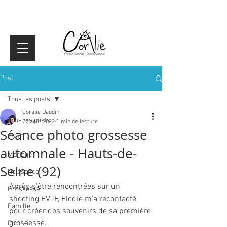
Post
Tous les posts
Coralie Daudin
Tous les posts
22 août 2022
1 min de lecture
Séance photo grossesse
EVJF
automnale - Hauts-de-
Mariage
Seine (92)
Naissance
Après s'être rencontrées sur un 
Grossesse
shooting EVJF, Elodie m'a recontacté 
Famille
pour créer des souvenirs de sa première 
grossesse.
Portrait