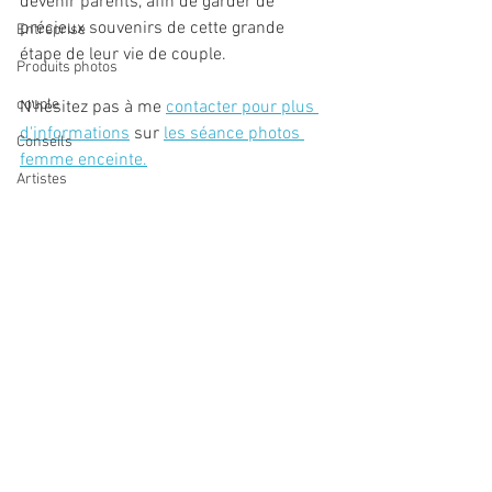
devenir parents, afin de garder de 
précieux souvenirs de cette grande 
Entreprise
étape de leur vie de couple.
Produits photos
couple
N'hésitez pas à me 
contacter pour plus 
d'informations
 sur 
les séance photos 
Conseils
femme enceinte.
Artistes