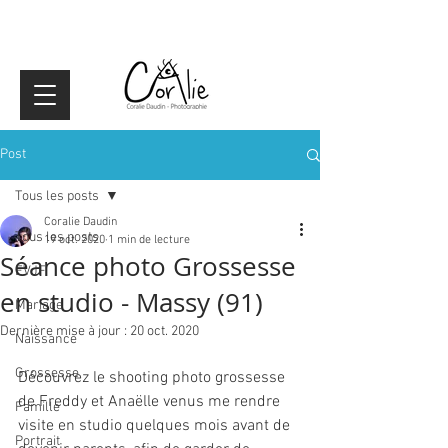
Post
Tous les posts
Coralie Daudin
Tous les posts
19 oct. 2020
1 min de lecture
Séance photo Grossesse
EVJF
en studio - Massy (91)
Mariage
Dernière mise à jour :
20 oct. 2020
Naissance
Grossesse
Découvrez le shooting photo grossesse 
de Freddy et Anaëlle venus me rendre 
Famille
visite en studio quelques mois avant de 
Portrait