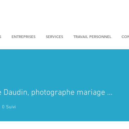
S
ENTREPRISES
SERVICES
TRAVAIL PERSONNEL
CON
Coralie Daudin, photographe mariage basée à Massy
audin, photographe mariag
0
Suivi