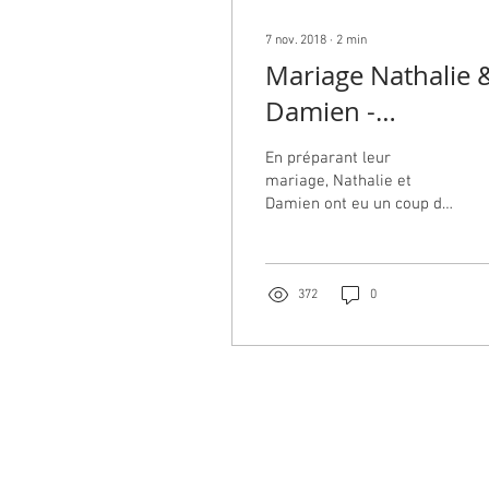
7 nov. 2018
∙
2
min
Mariage Nathalie 
Damien -
Montrouge (92) &
En préparant leur
Fontainebleau (77
mariage, Nathalie et
Damien ont eu un coup de
coeur pour la salle de
réception du Manoir des
Roches, à côté de...
372
0
© Corali