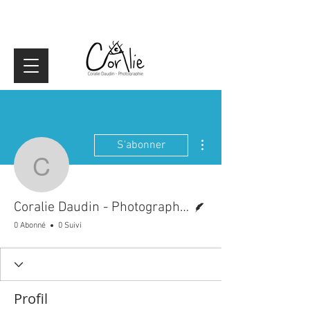
Plus d'actions
S'abonner
Coralie Daudin - Photo
Écrivain
Coralie Daudin - Photographe Femme enceinte
0 Abonné
0 Suivi
Profil