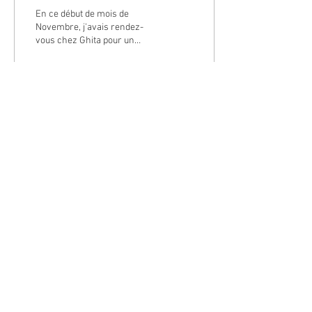
En ce début de mois de
Novembre, j'avais rendez-
vous chez Ghita pour un
shooting grossesse tout en
douceur et glamour.
#grossesse...
36
0
© Coralie Daudin - Entrepreneur individuel -
2013-2026
-
Mentions Légales