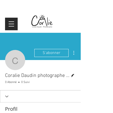
Plus d'actions
S'abonner
Coralie Daudin photogra
Écrivain
Coralie Daudin photographe danse Ile de France
0 Abonné
0 Suivi
Profil