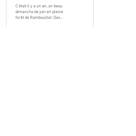
Rambouillet (78)
C'était il y a un an, un beau
dimanche de juin en pleine
forêt de Rambouillet. Des
amies danseuses prêtes à
jouer les amazones façon
"Mad...
62
0
© Coralie Daudin - Entrepreneur individuel -
2013-2026
-
Mentions Légales