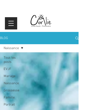
BLOG
Naissance
Tous les
posts
EVJF
Mariage
Naissance
Grossesse
Famille
Portrait