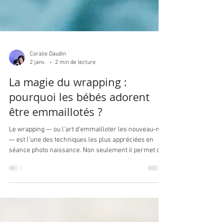
Coralie Daudin
2 janv.
2 min de lecture
La magie du wrapping :
pourquoi les bébés adorent
être emmaillotés ?
Le wrapping — ou l’art d’emmailloter les nouveau-nés
— est l’une des techniques les plus appréciées en
séance photo naissance. Non seulement il permet de
créer des images douces et harmonieuses, mais il
joue aussi un rôle essentiel dans le bien-être du bébé.
Mais pourquoi cette technique fonctionne-t-elle si bien
? Voici les secrets de la magie du wrapping . 1. Un