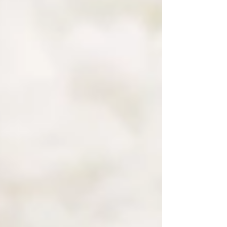
retour aux sensations de la vie in utero Les premières
semaines après la naissance, les bébés sont encore
très se