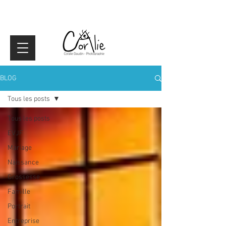
BLOG
Tous les posts
Tous les posts
EVJF
Mariage
Naissance
Grossesse
Famille
Portrait
Entreprise