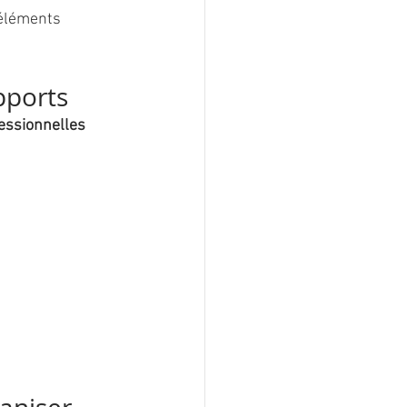
 éléments 
pports
essionnelles