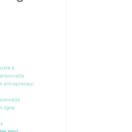
iste à 
ersonnelle 
un entrepreneur, 
sionnelle
n ligne
és
les pour 