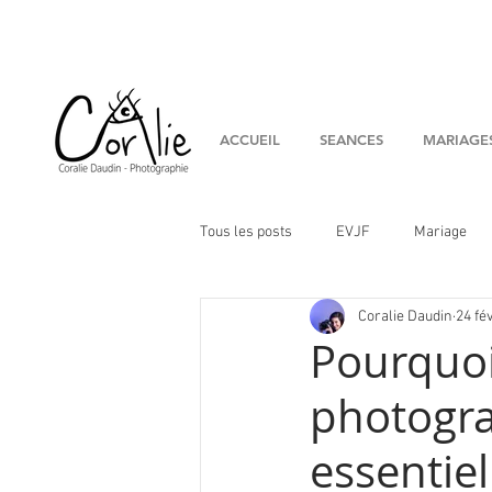
ACCUEIL
SEANCES
MARIAGE
Tous les posts
EVJF
Mariage
Coralie Daudin
24 fév
couple
Conseils
Artistes
Pourquoi
photogra
essentie