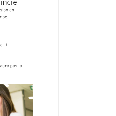
incre
sion en 
rise.
le…)
aura pas la 