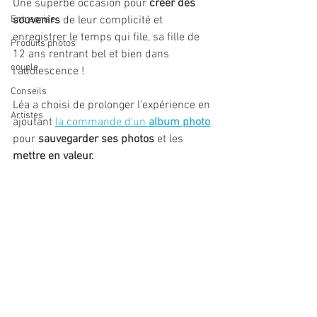
Une superbe occasion pour 
créer des 
Entreprise
souvenirs
 de leur complicité et 
enregistrer le temps qui file, sa fille de 
Produits photos
12 ans rentrant bel et bien dans 
couple
l'adolescence !
Conseils
Léa a choisi de prolonger l'expérience en 
Artistes
ajoutant 
la commande d'un 
album photo
pour 
sauvegarder ses photos
 et les 
mettre en valeur.