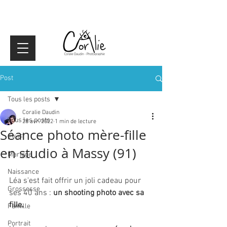
Post
Tous les posts
Coralie Daudin
Tous les posts
28 avr. 2022
1 min de lecture
Séance photo mère-fille
EVJF
en studio à Massy (91)
Mariage
Naissance
Léa s'est fait offrir un joli cadeau pour 
Grossesse
ses 40 ans : 
un shooting photo avec sa 
fille.
Famille
Portrait